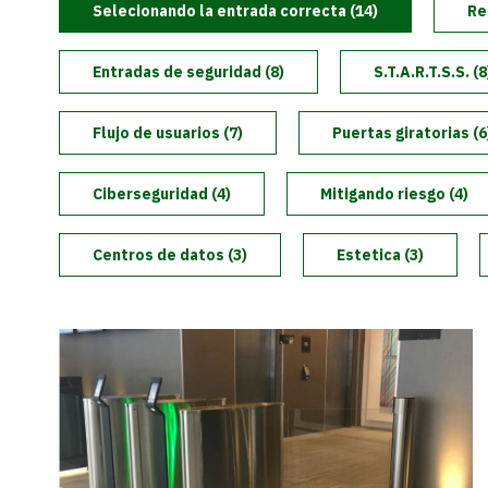
Selecionando la entrada correcta (14)
Puertas de Acceso y Laterales
Re
Entradas de Seguridad Sin Contacto
Grupo Boon Edam
Actualizaciones de Productos
Entradas de seguridad (8)
S.T.A.R.T.S.S. (8
Torniquetes Ópticos
La Experiencia Boon Edam
Flujo de usuarios (7)
Puertas giratorias (6
Accesorios y Adiciones Para Entradas
Boon Edam Inc - La Filial de las Américas
Ciberseguridad (4)
Mitigando riesgo (4)
Torniquetes de Altura Completa
Centros de datos (3)
Estetica (3)
BoonSelect
Nuestras Noticias