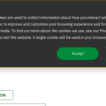
Productos
Inspiración
Servicios
Acer
ies are used to collect information about how you interact wi
er to improve and customize your browsing experience and for
 media. To find out more about the cookies we use, see our Priv
Soluciones de Seguridad
Puertas Giratorias
Referencias
Soporte Técnico y Partes
Nuestra Historia
u visit this website. A single cookie will be used in your brow
Accept
Seguridad Escalable
Puertas Giratorias de Seguridad
Actualizaciones de Productos
La Experiencia Boon Edam
Entradas de Seguridad Sin Contacto
Torniquetes Ópticos
BoonSelect
Torniquetes de Altura Completa
(18)