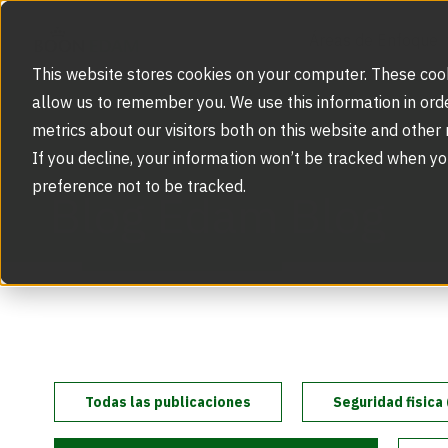
Áreas de Enfoque
This website stores cookies on your computer. These cook
allow us to remember you. We use this information in ord
metrics about our visitors both on this website and other
Áreas de Enfoque
If you decline, your information won’t be tracked when yo
Soluciones de Seguridad
preference not to be tracked.
Productos
Blog Edam Blog
Puertas Giratorias
Inspiración
Los Objetos de BIM
Referencias
Servicios
Torniquetes de Trípode
Seguridad Escalable
Soporte Técnico y Partes
Acerca de Nosotros
Blog
Puertas Giratorias de Seguridad
Todas las publicaciones
Seguridad fisica 
Segmentos del Mercado
Nuestra Historia
Capacitacion