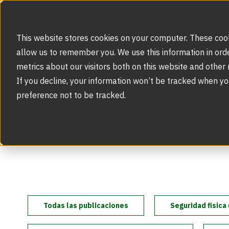
Áreas de Enfoque
This website stores cookies on your computer. These cook
allow us to remember you. We use this information in ord
metrics about our visitors both on this website and other
Áreas de Enfoque
If you decline, your information won’t be tracked when yo
Soluciones de Seguridad
preference not to be tracked.
Productos
Blog Edam Blog
Puertas Giratorias
Inspiración
Los Objetos de BIM
Referencias
Servicios
Torniquetes de Trípode
Seguridad Escalable
Soporte Técnico y Partes
Acerca de Nosotros
Blog
Puertas Giratorias de Seguridad
Todas las publicaciones
Seguridad fisica 
Segmentos del Mercado
Nuestra Historia
Capacitacion