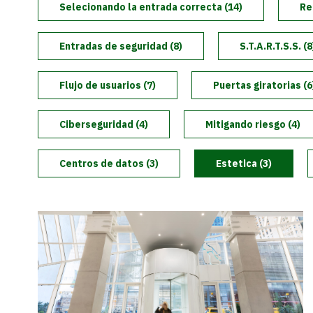
Selecionando la entrada correcta (14)
Puertas de Acceso y Laterales
Re
Entradas de Seguridad Sin Contacto
Grupo Boon Edam
Actualizaciones de Productos
Entradas de seguridad (8)
S.T.A.R.T.S.S. (8
Torniquetes Ópticos
La Experiencia Boon Edam
Flujo de usuarios (7)
Puertas giratorias (6
Accesorios y Adiciones Para Entradas
Boon Edam Inc - La Filial de las Américas
Ciberseguridad (4)
Mitigando riesgo (4)
Torniquetes de Altura Completa
Centros de datos (3)
Estetica (3)
BoonSelect
Nuestras Noticias