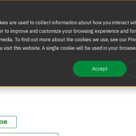
Productos
Inspiración
Servicios
Acer
ies are used to collect information about how you interact wi
er to improve and customize your browsing experience and for
 media. To find out more about the cookies we use, see our Priv
Soluciones de Seguridad
Puertas Giratorias
Referencias
Soporte Técnico y Partes
Nuestra Historia
u visit this website. A single cookie will be used in your brow
Accept
Seguridad Escalable
Puertas Giratorias de Seguridad
Actualizaciones de Productos
La Experiencia Boon Edam
Entradas de Seguridad Sin Contacto
Torniquetes Ópticos
BoonSelect
Torniquetes de Altura Completa
(18)