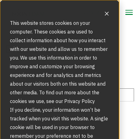
CONTACT
CONTACT
This website stores cookies on your
computer. These cookies are used to
collect information about how you interact
Oplossingen
Draaideur
with our website and allow us to remember
Beveiligingsoplossingen
you. We use this information in order to
Producten
improve and customize your browsing
Draaideuren | Tourniquetdeuren
experience and for analytics and metrics
Service
Gezichtsherkenning
about our visitors both on this website and
Meld storing of glasbreuk
other media. To find out more about the
Inspiratie
High Security Draaideuren | Sluizen
cookies we use, see our Privacy Policy
Marktsegmenten
Inspiratie | Referentieprojecten
If you decline, your information won’t be
Over ons
Alle berichten
Glasservice bij glasschade
tracked when you visit this website. A single
Schuifdeuren | Deuropeners
The Power of Two
Ons Verhaal
cookie will be used in your browser to
Security en Toegangsbeveiliging (6)
Blog NL
remember your preference not to be
Servicecontract automatische deuren