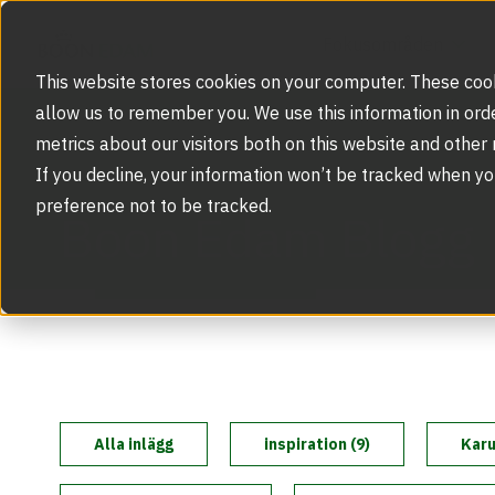
Fokusområden
This website stores cookies on your computer. These cook
allow us to remember you. We use this information in ord
metrics about our visitors both on this website and other
Fokusområden
If you decline, your information won’t be tracked when yo
Integrering av ansiktsigenkänning
preference not to be tracked.
Produkter
Boon Edam Blogg
Speedgates/säkerhetsspärrar
Service
The Power of Two
Felanmälan
Inspiration och Kunskapscentrum
Entrégrindar
Säkerhetslösningar
Blogg
Om oss
Modernisering och Uppgradering
Karuselldörrar
Alla inlägg
inspiration (9)
Karu
BIM och BIM-objekt
Vår historia
Nedladdningscenter
Service och underhåll