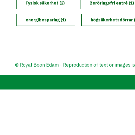
Fysisk säkerhet (2)
Tillbehör och extra funkioner
Beröringsfri entré (1)
Marknadssegment
Miljö och hållbarhet
Inspiration
Utbildning
energibesparing (1)
högsäkerhetsdörrar (
Säkerhetskaruseller och -slussar
REST - Energibesparing för karuselldörrar
Boon Edam-koncernen
FAQ
Modernisering och Uppgradering
Beröringsfria entrélösningar
Boon Edam Experience
© Royal Boon Edam - Reproduction of text or images is
Nyheter
150 år