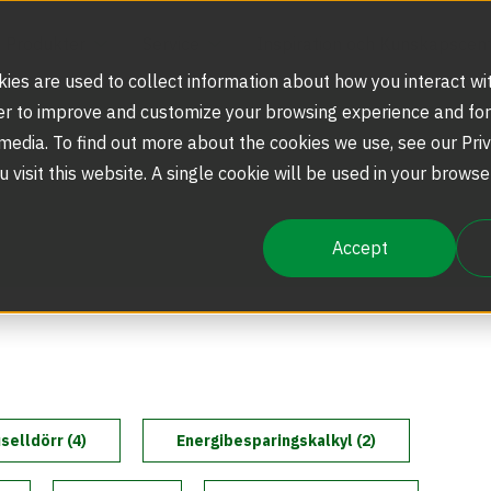
Produkter
Service
Inspiration och Kunskapscen
ies are used to collect information about how you interact wi
er to improve and customize your browsing experience and for
 media. To find out more about the cookies we use, see our Priv
Integrering av ansiktsigenkänning
Speedgates/säkerhetsspärrar
Felanmälan
Blogg
Vår historia
u visit this website. A single cookie will be used in your brow
Accept
Säkerhetslösningar
Karuselldörrar
Service och underhåll
Inspiration
Boon Edam-koncernen
Marknadssegment
Säkerhetskaruseller och -slussar
Nyheter
Beröringsfria entrélösningar
selldörr (4)
Energibesparingskalkyl (2)