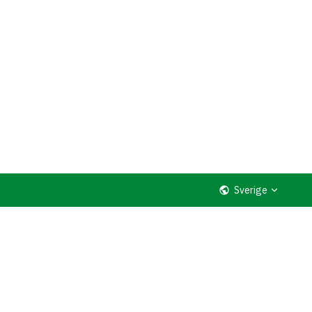
Sverige
Deutschland
English (Global)
Australia
United Kingdom