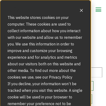
KONTAKT
KONTAKT
This website stores cookies on your
computer. These cookies are used to
collect information about how you interact
Schwerpunkte
Boon Edam Blog
with our website and allow us to remember
Kritische Infrastrukturen
you. We use this information in order to
Produkte
improve and customize your browsing
Sensorschleusen
experience and for analytics and metrics
Referenzen
Berührungslose Lösungen
about our visitors both on this website and
other media. To find out more about the
Service
Zugangsschranken
cookies we use, see our Privacy Policy
Gesichtserkennung
Produktregistrierung
If you decline, your information won’t be
Über uns
Alle Artikel
Gebäudesicherheit (3)
tracked when you visit this website. A single
Karusselltüren
The Power of Two
Karriere
cookie will be used in your browser to
sicherheitstüren (3)
Biometrie (2)
Notdiensteinsatz
remember your preference not to be