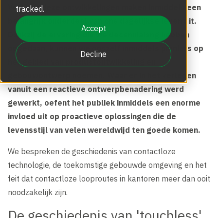
Add-Ons en Opties
Ons verhaal
Veel van deze ontwikkelingen maken inmiddels een
tracked.
Gezichtsherkenning bij toegangsproducten
Specificaties en functionaliteit
belangrijk onderdeel van ons dagelijkse leven uit.
Boon Edam Blog
Accept
Conditiemeting NEN 2767
Dankzij de ervaring die we decennialang hebben
Beveiligingspoortjes | Toegangspoortjes
De Boon Edam Experience
opgedaan, kunnen we onszelf inmiddels pioniers op
Storing en schade
Decline
Boon Edam nieuwsbrief
het gebied van productontwikkeling en
Servicecontract automatische deuren
gebouwontwerp noemen. Waar er in het verleden
Boon Edam Group
Veiligheid, normering en wet- en regelgeving
vanuit een reactieve ontwerpbenadering werd
Kennisdocumenten
gewerkt, oefent het publiek inmiddels een enorme
Registreer uw toegangsproduct
Ontmoet de Entry Experts
invloed uit op proactieve oplossingen die de
Offertes en kosten
levensstijl van velen wereldwijd ten goede komen.
Boon Edam op Discovery Channel
Nieuws en Media
We bespreken de geschiedenis van contactloze
Facturen en administratie
technologie, de toekomstige gebouwde omgeving en het
feit dat contactloze looproutes in kantoren meer dan ooit
BoonSelect Methodiek
noodzakelijk zijn.
Onderhoud en garantie
De geschiedenis van 'touchless'