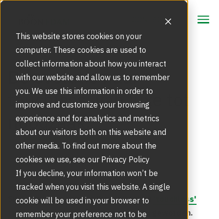
CONTACT
CONTACT
This website stores cookies on your
computer. These cookies are used to
collect information about how you interact
Oplossingen
De evolutie naar
with our website and allow us to remember
Toegangsproducten voor specifieke markten
you. We use this information in order to
touchless, van luxe tot
Producten
improve and customize your browsing
noodzaak.
Draaideuren | Tourniquetdeuren
experience and for analytics and metrics
Service
Touchless Toegangsoplossingen
about our visitors both on this website and
Storing of Glasbreuk Melden
other media. To find out more about the
Inspiratie
Modernisering | Upgrades
cookies we use, see our Privacy Policy
Beveiligingsoplossingen
SECURITY EN TOEGANGSBEVEILIGING
Inspiratie | Referentieprojecten
If you decline, your information won’t be
FAQ
Verplicht onderhoud EN 16005 norm
tracked when you visit this website. A single
Beveiligingsdraaideuren | Toegangssluizen
BIM en BIM Objecten
Werking en Bediening
Sinds eind 19e eeuw is 'handsfree' en
'touchless'
cookie will be used in your browser to
Over Ons
Top 3 kennisdocumenten per categorie
technologie
wereldwijd gemeengoed geworden.
remember your preference not to be
Glasservice bij glasschade