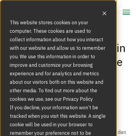
CONTACT
CONTACT
This website stores cookies on your
computer. These cookies are used to
collect information about how you interact
Oplossingen
Toegangsoplossingen in
with our website and allow us to remember
Beveiligingsoplossingen
you. We use this information in order to
moderne gebouwen: de
Producten
improve and customize your browsing
perfecte mix van
Draaideuren | Tourniquetdeuren
experience and for analytics and metrics
Service
Gezichtsherkenning
about our visitors both on this website and
esthetiek en
Meld storing of glasbreuk
other media. To find out more about the
Inspiratie
High Security Draaideuren | Sluizen
cookies we use, see our Privacy Policy
functionaliteit
Marktsegmenten
Inspiratie | Referentieprojecten
If you decline, your information won’t be
Over ons
Glasservice bij glasschade
tracked when you visit this website. A single
Schuifdeuren | Deuropeners
The Power of Two
Ons Verhaal
cookie will be used in your browser to
Blog NL
In moderne gebouwontwerpen draait het om meer dan
remember your preference not to be
Servicecontract automatische deuren