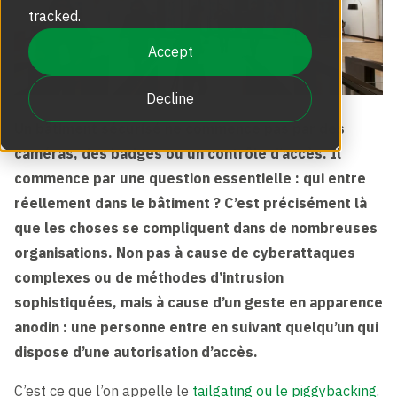
Portillons d’Accès
tracked.
Solutions D’entrée Sans Contact
Groupe Boon Edam
Centre de connaissances NL
Accept
Entretien EN 16005
Portes Tournantes
BIM et Objets BIM
Actualités
Decline
Blog FR
Outil codes d'erreur portes tournantes
Un bâtiment sécurisé ne commence pas par des
Accessoires et Ajouts
caméras, des badges ou un contrôle d’accès. Il
Postes Vacants
Centre de connaissances FR
commence par une question essentielle : qui entre
réellement dans le bâtiment ? C’est précisément là
L’Expérience Boon Edam
que les choses se compliquent dans de nombreuses
Top 3 des téléchargements
organisations. Non pas à cause de cyberattaques
complexes ou de méthodes d’intrusion
sophistiquées, mais à cause d’un geste en apparence
anodin : une personne entre en suivant quelqu’un qui
dispose d’une autorisation d’accès.
C’est ce que l’on appelle le
tailgating ou le piggybacking
.