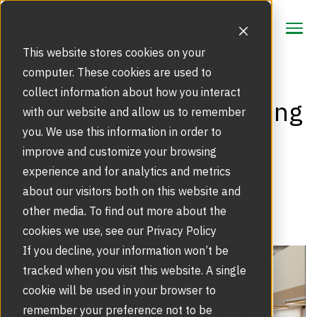
CONTACT
CONTACT
This website stores cookies on your
computer. These cookies are used to
collect information about how you interact
Solutions et Marchés
Les dangers du tailgating
with our website and allow us to remember
Solutions de Sûreté
you. We use this information in order to
sur le lieu de travail
Produits
improve and customize your browsing
Portes Coulissantes | Systèmes
experience and for analytics and metrics
Service
Reconnaissance Faciale
about our visitors both on this website and
TAILGATING
,
SÉCURITÉ ET CONTRÔLE D'ACCÈS
Signaler une panne
other media. To find out more about the
Inspiration
Portes et Sas de Sûreté Mantrap
cookies we use, see our Privacy Policy
Segments de Marché
Références
If you decline, your information won’t be
À Propos
Remplacement de vitre
tracked when you visit this website. A single
Couloirs Rapides de Contrôle d’Accès
The Power of Two
Notre histoire
cookie will be used in your browser to
Blog NL
remember your preference not to be
Contrat de service pour portes automatiques