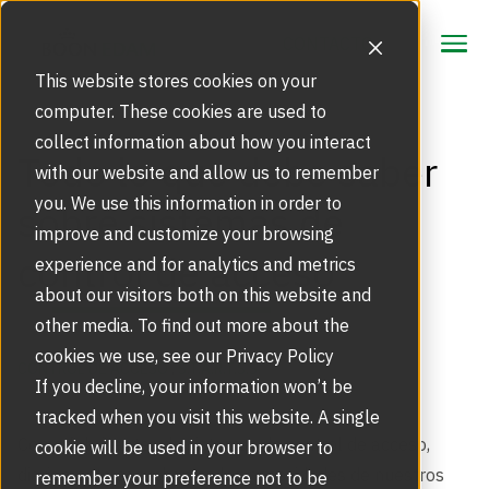
CONTACTO
CONTACTO
This website stores cookies on your
computer. These cookies are used to
collect information about how you interact
Áreas de Enfoque
Todo lo que debe saber
with our website and allow us to remember
Soluciones de Seguridad
you. We use this information in order to
sobre sistemas de
Productos
improve and customize your browsing
control de acceso
Puertas Giratorias
experience and for analytics and metrics
Inspiración
Los Objetos de BIM
about our visitors both on this website and
Referencias
other media. To find out more about the
Servicios
Torniquetes de Trípode
cookies we use, see our Privacy Policy
Seguridad Escalable
CONTROL DE ACCESO
,
S.T.A.R.T.S.S.
Soporte Técnico y Partes
If you decline, your information won’t be
Acerca de Nosotros
Blog
tracked when you visit this website. A single
Puertas Giratorias de Seguridad
Segmentos del Mercado
Nuestra Historia
Como fabricantes de sistemas de control de acceso,
cookie will be used in your browser to
Capacitacion
diariamente escuchamos las necesidades de nuestros
remember your preference not to be