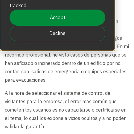
Puertas de Acceso y Laterales
clientes y los asesoramos enfocándonos en las
tracked.
Entradas de Seguridad Sin Contacto
Grupo Boon Edam
debilidades de su programa de seguridad. En este
Actualizaciones de Productos
Accept
ejercicio hemos encontrado que los usuarios quieren
Torniquetes Ópticos
estar protegidos no sólo ante cualquier ataque
La Experiencia Boon Edam
Decline
perpetrado por otro individuo, sino frente a los riesgos
que puedan presentarse al interior de la compañía.
En mi
Accesorios y Adiciones Para Entradas
Boon Edam Inc - La Filial de las Américas
recorrido profesional, he visto casos de personas que se
han asfixiado o incinerado dentro de un edificio por no
Torniquetes de Altura Completa
contar con salidas de emergencia o equipos especiales
BoonSelect
para evacuaciones.
A la hora de seleccionar el sistema de control de
Nuestras Noticias
visitantes para la empresa, el error más común que
cometen los usuarios es no capacitarse o certificarse en
el tema, lo cual los expone a vicios ocultos y a no poder
validar la garantía.