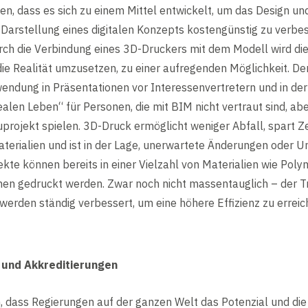
hen, dass es sich zu einem Mittel entwickelt, um das Design un
 Darstellung eines digitalen Konzepts kostengünstig zu verbes
urch die Verbindung eines 3D-Druckers mit dem Modell wird die
die Realität umzusetzen, zu einer aufregenden Möglichkeit. Der
wendung in Präsentationen vor Interessenvertretern und in de
alen Leben“ für Personen, die mit BIM nicht vertraut sind, ab
uprojekt spielen. 3D-Druck ermöglicht weniger Abfall, spart Ze
terialien und ist in der Lage, unerwartete Änderungen oder 
ekte können bereits in einer Vielzahl von Materialien wie Polym
en gedruckt werden. Zwar noch nicht massentauglich – der Tr
erden ständig verbessert, um eine höhere Effizienz zu erreic
 und Akkreditierungen
, dass Regierungen auf der ganzen Welt das Potenzial und die