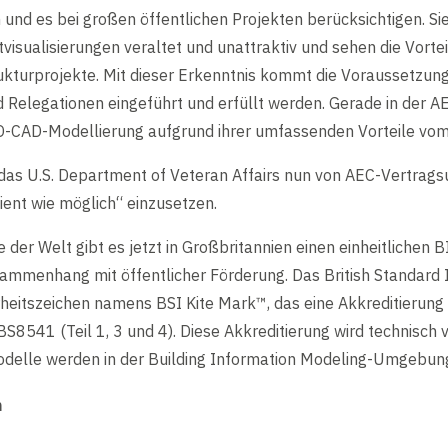
nd es bei großen öffentlichen Projekten berücksichtigen. Sie
isualisierungen veraltet und unattraktiv und sehen die Vorte
rukturprojekte. Mit dieser Erkenntnis kommt die Voraussetzun
d Relegationen eingeführt und erfüllt werden. Gerade in der 
 3D-CAD-Modellierung aufgrund ihrer umfassenden Vorteile vom
 das U.S. Department of Veteran Affairs nun von AEC-Vertra
zient wie möglich“ einzusetzen.
 der Welt gibt es jetzt in Großbritannien einen einheitlichen 
mmenhang mit öffentlicher Förderung. Das British Standard In
rheitszeichen namens BSI Kite Mark™, ​​das eine Akkreditierun
BS8541 (Teil 1, 3 und 4). Diese Akkreditierung wird technisch 
elle werden in der Building Information Modeling-Umgebun
n