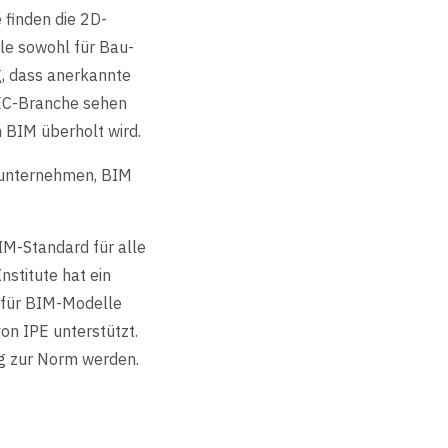
 finden die 2D-
ile sowohl für Bau-
g, dass anerkannte
AEC-Branche sehen
 BIM überholt wird.
gsunternehmen, BIM
BIM-Standard für alle
stitute hat ein
g für BIM-Modelle
von IPE unterstützt.
g zur Norm werden.