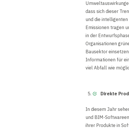
Umweltauswirkungen 
dass sich dieser Tre
und die intelligent
Emissionen tragen un
in der Entwurfsphas
Organisationen grüne
Bausektor einsetzen
Informationen für ei
viel Abfall wie mögl
Direkte Pro
In diesem Jahr sehe
und BIM-Softwareentw
ihrer Produkte in So