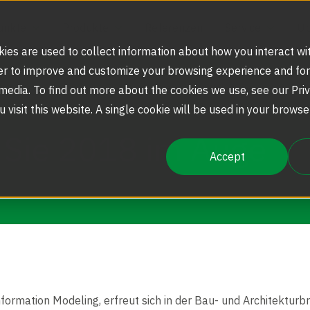
unkte
Produkte
Referenzen
Service
Üb
ies are used to collect information about how you interact wi
er to improve and customize your browsing experience and for
 media. To find out more about the cookies we use, see our Priv
Kritische Infrastrukturen
Sensorschleusen
Produktregistrierung
Karriere
u visit this website. A single cookie will be used in your brow
e Sie 2018 im Auge
Accept
Gesichtserkennung
Karusselltüren
Service- und Wartungspläne
Presseportal
Sicherheitseingangslösungen
Sicherheits- und Personenschleuse
Produktreparaturen
REST - Energiesparrevolution
nformation Modeling, erfreut sich in der Bau- und Architektu