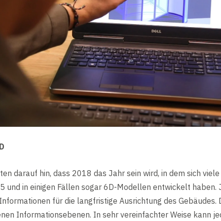
6D
en darauf hin, dass 2018 das Jahr sein wird, in dem sich vie
 5 und in einigen Fällen sogar 6D-Modellen entwickelt haben
nformationen für die langfristige Ausrichtung des Gebäudes.
enen Informationsebenen. In sehr vereinfachter Weise kann jed