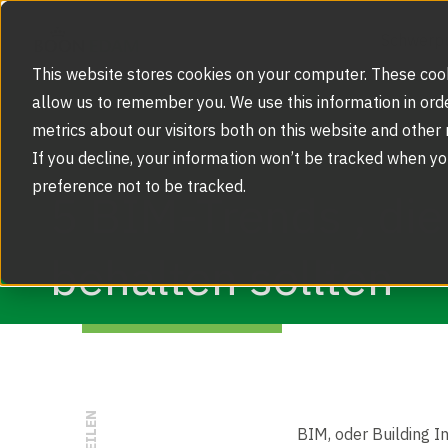
Schwerp
This website stores cookies on your computer. These cook
allow us to remember you. We use this information in ord
metrics about our visitors both on this website and other
Schwerpunkte
If you decline, your information won’t be tracked when yo
Kritische Infrastrukturen
preference not to be tracked.
Produkte
5 BIM-Trends , di
Sensorschleusen
Referenzen
behalten sollten
Berührungslose Lösungen
Service
Zugangsschranken
Gesichtserkennung
Produktregistrierung
Über uns
Karusselltüren
The Power of Two
Karriere
TEILEN
Notdiensteinsatz
BIM, oder Building I