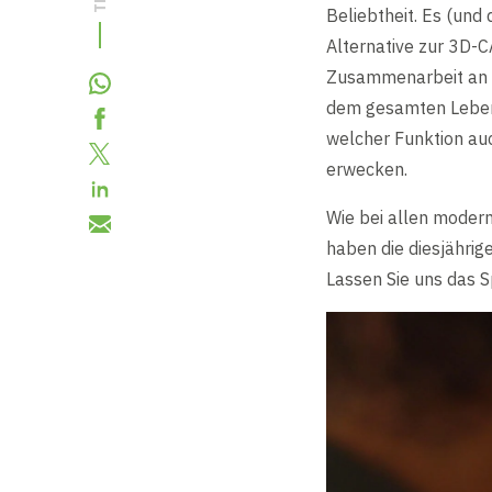
Zubehör
Beliebtheit. Es (und
Sicherheitseingangslösungen
Blog
Alternative zur 3D-
Service- und Wartungspläne
Zusammenarbeit an e
Sicherheits- und Personenschleuse
dem gesamten Lebensz
BIM und BIM-Objekte
Presseportal
Original-Ersatzteile
welcher Funktion au
erwecken.
REST - Energiesparrevolution
Downloads
Produktreparaturen
Wie bei allen moder
haben die diesjähri
Marktsegmente
Lassen Sie uns das 